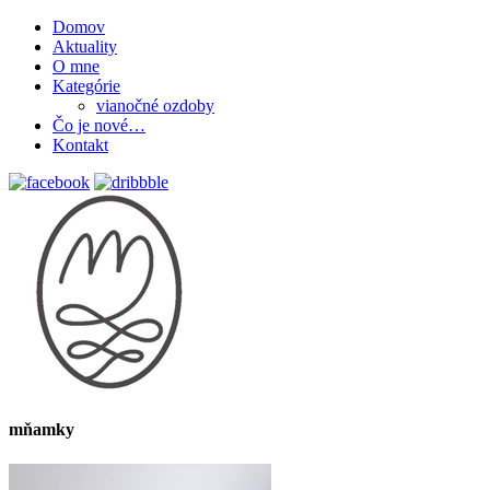
Domov
Aktuality
O mne
Kategórie
vianočné ozdoby
Čo je nové…
Kontakt
mňamky