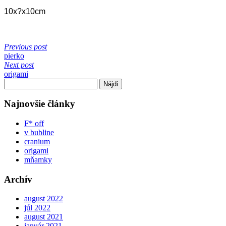
10x?x10cm
Previous post
pierko
Next post
origami
Hľadať:
Najnovšie články
F* off
v bubline
cranium
origami
mňamky
Archív
august 2022
júl 2022
august 2021
január 2021