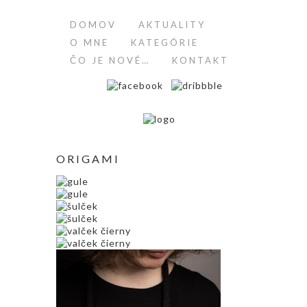
DOMOV
AKTUALITY
O MNE
KATEGÓRIE
ČO JE NOVÉ…
KONTAKT
ORIGAMI