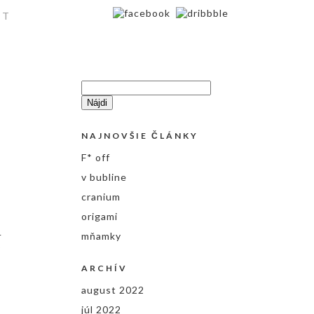
KT
Hľadať:
NAJNOVŠIE ČLÁNKY
F* off
v bubline
cranium
origami
t
mňamky
y
ARCHÍV
august 2022
júl 2022