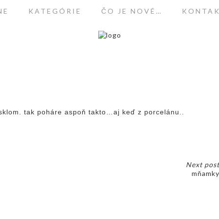
NE
KATEGÓRIE
ČO JE NOVÉ…
KONTA
sklom. tak poháre aspoň takto…aj keď z porcelánu..
Next pos
mňamk